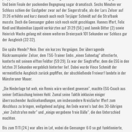
Und beim Finale der packenden Begegnung sogar dramatisch. Sechs Minuten vor
Schluss schien der Gastgeber zwar auf der Siegerstraße, als der Lars Zelser auf
31:26 erhöhte und kurz danach auch noch Torjäger Schmidt auf die Strafbank
musste. Doch die Gensunger gaben sich noch nicht geschlagen. Hannes Iffert, Felix
Kindl und Maximilian Lippold verkürzten auf 31:29 (56.) und Jannik Bitter (2) sowie
Heinrich Wachs gelang mit einem weiteren Dreierpack 101 Sekunden vor Schluss gar
der Ausgleich (32:32).
Die späte Wende? Nein. Eher ein kurzes Vergnügen. Der überragende
Rückraumspieler Zelser, dem TSG-Trainer Embs „einen Sahnetag“ attestierte,
konterte mit seinem elften Feldtor (59:29). Es war der Siegtreffer, dem die ESG in den
letzten 31 Sekunden vergeblich hinterher lief. Dabei wurde Vince Schmidt der
vermeintliche Ausgleich zurück gepfiffen, der abschließende Freiwurf landete in der
Münsteraner Mauer.
„Die Niederlage tut weh, ein Remis wäre verdient gewesen“, machte ESG-Coach aus
seiner Enttäuschung keinen Hehl. Zumal seine Taktik inklusive einiger
überraschender Auslösehandlungen, um insbesondere Kreisläufer Iffert zum
Abschluss zu bringen, weitgehend aufging. Am Ende waren‘s laut des 30-Jährigen
„vier Zeitstrafen mehr“ und „einige vergebene freie Bälle“, die den Unterschied
machten.
Bis zum 11:11 (24.) war alles im Lot, wobei die Gensunger 6:0 so gut funktionierte,