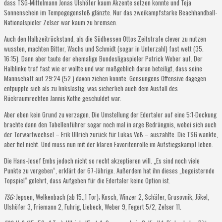
dass TSG-Mittelmann Jonas Ulshöfer kaum Akzente setzen konnte und Teja
Sonnenschein im Tempogegenstoß glänzte. Nur das zweikampfstarke Beachhandball-
Nationalspieler Zelser war kaum zu bremsen.
Auch den Halbzeitrückstand, als die Südhessen Ottos Zeitstrafe clever zu nutzen
wussten, machten Bitter, Wachs und Schmidt (sogar in Unterzahl) fast wett (35.
16:15). Dann aber taute der ehemalige Bundesligaspieler Patrick Weber auf. Der
Halblinke traf fast wie er wollte und war maßgeblich daran beteiligt, dass seine
Mannschaft auf 29:24 (52.) davon ziehen konnte. Gensungens Offensive dagegen
entpuppte sich als zu linkslastig, was sicherlich auch dem Ausfall des
Rückraumrechten Jannis Kothe geschuldet war.
Aber eben kein Grund zu verzagen. Die Umstellung der Edertaler auf eine 5:1-Deckung
brachte dann den Tabellenführer sogar noch mal in arge Bedrängnis, wobei sich auch
der Torwartwechsel – Erik Ullrich zurück für Lukas Voß – auszahlte. Die TSG wankte,
aber fiel nicht. Und muss nun mit der klaren Favoritenrolle im Aufstiegskampf leben.
Die Hans-Josef Embs jedoch nicht so recht akzeptieren will. „Es sind noch viele
Punkte zu vergeben“, erklärt der 67-Jährige. Außerdem hat ihn dieses „begeisternde
Topspiel“ gelehrt, dass Aufgeben für die Edertaler keine Option ist.
TSG:
Jepsen, Welkenbach (ab 15.,1 Tor); Kosch, Winzer 2, Schäfer, Grusovnik, Jökel,
Ulshöfer 3, Friemann 2, Fuhrig, Liebeck, Weber 9, Fegert 5/2, Zelser 11.