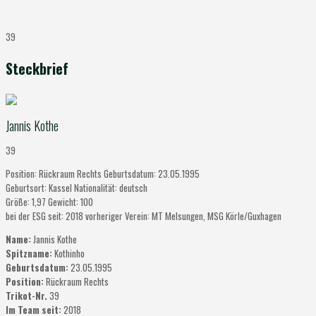
39
Steckbrief
Jannis Kothe
39
Position:
Rückraum Rechts
Geburtsdatum:
23.05.1995
Geburtsort:
Kassel
Nationalität:
deutsch
Größe:
1,97
Gewicht:
100
bei der ESG seit:
2018
vorheriger Verein:
MT Melsungen, MSG Körle/Guxhagen
Name:
Jannis Kothe
Spitzname:
Kothinho
Geburtsdatum:
23.05.1995
Position:
Rückraum Rechts
Trikot-Nr.
39
Im Team seit:
2018