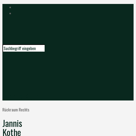
Jannis Kothe
Rückraum Rechts
Jannis
Kothe