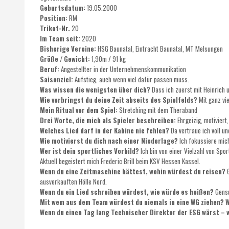
Geburtsdatum:
19.05.2000
Position:
RM
Trikot-Nr.
20
Im Team seit:
2020
Bisherige Vereine:
HSG Baunatal, Eintracht Baunatal, MT Melsungen
Größe / Gewicht:
1,90m / 91 kg
Beruf:
Angestellter in der Unternehmenskommunikation
Saisonziel:
Aufstieg, auch wenn viel dafür passen muss.
Was wissen die wenigsten über dich?
Dass ich zuerst mit Heinrich u
Wie verbringst du deine Zeit abseits des Spielfelds?
Mit ganz vie
Mein Ritual vor dem Spiel:
Stretching mit dem Theraband
Drei Worte, die mich als Spieler beschreiben:
Ehrgeizig, motiviert
Welches Lied darf in der Kabine nie fehlen?
Da vertraue ich voll un
Wie motivierst du dich nach einer Niederlage?
Ich fokussiere mich
Wer ist dein sportliches Vorbild?
Ich bin von einer Vielzahl von Spor
Aktuell begeistert mich Frederic Brill beim KSV Hessen Kassel.
Wenn du eine Zeitmaschine hättest, wohin würdest du reisen?
G
ausverkauften Hölle Nord.
Wenn du ein Lied schreiben würdest, wie würde es heißen?
Gensu
Mit wem aus dem Team würdest du niemals in eine WG ziehen?
Wenn du einen Tag lang Technischer Direktor der ESG wärst –