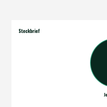
Steckbrief
J