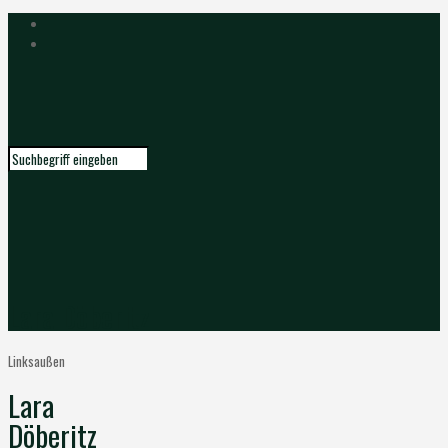
Lara Döberitz
Linksaußen
Lara
Döberitz