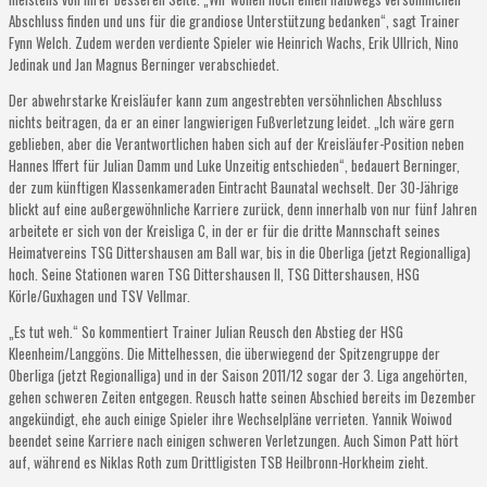
Abschluss finden und uns für die grandiose Unterstützung bedanken“, sagt Trainer
Fynn Welch. Zudem werden verdiente Spieler wie Heinrich Wachs, Erik Ullrich, Nino
Jedinak und Jan Magnus Berninger verabschiedet.
Der abwehrstarke Kreisläufer kann zum angestrebten versöhnlichen Abschluss
nichts beitragen, da er an einer langwierigen Fußverletzung leidet. „Ich wäre gern
geblieben, aber die Verantwortlichen haben sich auf der Kreisläufer-Position neben
Hannes Iffert für Julian Damm und Luke Unzeitig entschieden“, bedauert Berninger,
der zum künftigen Klassenkameraden Eintracht Baunatal wechselt. Der 30-Jährige
blickt auf eine außergewöhnliche Karriere zurück, denn innerhalb von nur fünf Jahren
arbeitete er sich von der Kreisliga C, in der er für die dritte Mannschaft seines
Heimatvereins TSG Dittershausen am Ball war, bis in die Oberliga (jetzt Regionalliga)
hoch. Seine Stationen waren TSG Dittershausen II, TSG Dittershausen, HSG
Körle/Guxhagen und TSV Vellmar.
„Es tut weh.“ So kommentiert Trainer Julian Reusch den Abstieg der HSG
Kleenheim/Langgöns. Die Mittelhessen, die überwiegend der Spitzengruppe der
Oberliga (jetzt Regionalliga) und in der Saison 2011/12 sogar der 3. Liga angehörten,
gehen schweren Zeiten entgegen. Reusch hatte seinen Abschied bereits im Dezember
angekündigt, ehe auch einige Spieler ihre Wechselpläne verrieten. Yannik Woiwod
beendet seine Karriere nach einigen schweren Verletzungen. Auch Simon Patt hört
auf, während es Niklas Roth zum Drittligisten TSB Heilbronn-Horkheim zieht.