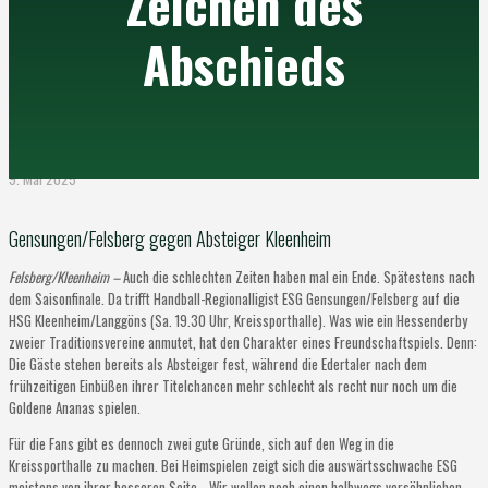
Zeichen des
Abschieds
9. Mai 2025
Gensungen/Felsberg gegen Absteiger Kleenheim
Felsberg/Kleenheim –
Auch die schlechten Zeiten haben mal ein Ende. Spätestens nach
dem Saisonfinale. Da trifft Handball-Regionalligist ESG Gensungen/Felsberg auf die
HSG Kleenheim/Langgöns (Sa. 19.30 Uhr, Kreissporthalle). Was wie ein Hessenderby
zweier Traditionsvereine anmutet, hat den Charakter eines Freundschaftspiels. Denn:
Die Gäste stehen bereits als Absteiger fest, während die Edertaler nach dem
frühzeitigen Einbüßen ihrer Titelchancen mehr schlecht als recht nur noch um die
Goldene Ananas spielen.
Für die Fans gibt es dennoch zwei gute Gründe, sich auf den Weg in die
Kreissporthalle zu machen. Bei Heimspielen zeigt sich die auswärtsschwache ESG
meistens von ihrer besseren Seite. „Wir wollen noch einen halbwegs versöhnlichen