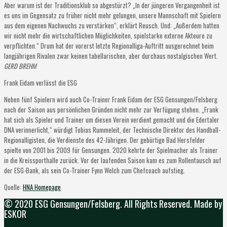
Aber warum ist der Traditionsklub so abgestürzt? „In der jüngeren Vergangenheit ist
es uns im Gegensatz zu früher nicht mehr gelungen, unsere Mannschaft mit Spielern
aus dem eigenen Nachwuchs zu verstärken“, erklärt Reusch. Und: „Außerdem hatten
wir nicht mehr die wirtschaftlichen Möglichkeiten, spielstarke externe Akteure zu
verpflichten.“ Drum hat der vorerst letzte Regionalliga-Auftritt ausgerechnet beim
langjährigen Rivalen zwar keinen tabellarischen, aber durchaus nostalgischen Wert.
GERD BREHM
Frank Eidam verlässt die ESG
Neben fünf Spielern wird auch Co-Trainer Frank Eidam der ESG Gensungen/Felsberg
nach der Saison aus persönlichen Gründen nicht mehr zur Verfügung stehen. „Frank
hat sich als Spieler und Trainer um diesen Verein verdient gemacht und die Edertaler
DNA verinnerlicht,“ würdigt Tobias Rummeleit, der Technische Direktor des Handball-
Regionalligisten, die Verdienste des 42-Jährigen. Der gebürtige Bad Hersfelder
spielte von 2001 bis 2009 für Gensungen. 2020 kehrte der Spielmacher als Trainer
in die Kreissporthalle zurück. Vor der laufenden Saison kam es zum Rollentausch auf
der ESG-Bank, als sein Co-Trainer Fynn Welch zum Chefcoach aufstieg.
Quelle:
HNA Homepage
© 2020 ESG Gensungen/Felsberg. All Rights Reserved. Made by
ESKOR