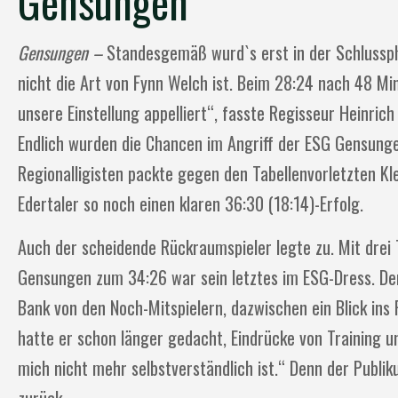
Gensungen
Gensungen –
Standesgemäß wurd`s erst in der Schlussph
nicht die Art von Fynn Welch ist. Beim 28:24 nach 48 Mi
unsere Einstellung appelliert“, fasste Regisseur Heinric
Endlich wurden die Chancen im Angriff der ESG Gensunge
Regionalligisten packte gegen den Tabellenvorletzten Kl
Edertaler so noch einen klaren 36:30 (18:14)-Erfolg.
Auch der scheidende Rückraumspieler legte zu. Mit drei T
Gensungen zum 34:26 war sein letztes im ESG-Dress. Den
Bank von den Noch-Mitspielern, dazwischen ein Blick in
hatte er schon länger gedacht, Eindrücke von Training un
mich nicht mehr selbstverständlich ist.“ Denn der Publik