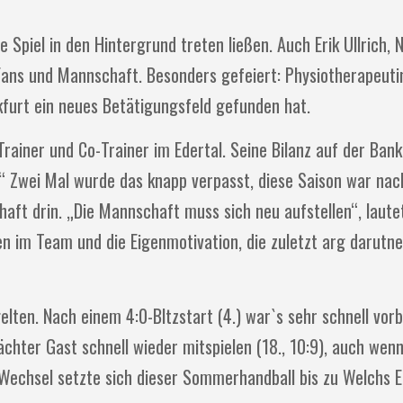
piel in den Hintergrund treten ließen. Auch Erik Ullrich, N
ans und Mannschaft. Besonders gefeiert: Physiotherapeutin
nkfurt ein neues Betätigungsfeld gefunden hat.
Trainer und Co-Trainer im Edertal. Seine Bilanz auf der Bank 
“ Zwei Mal wurde das knapp verpasst, diese Saison war nac
ft drin. „Die Mannschaft muss sich neu aufstellen“, laute
 im Team und die Eigenmotivation, die zuletzt arg darutner
elten. Nach einem 4:0-Bltzstart (4.) war`s sehr schnell vorb
ächter Gast schnell wieder mitspielen (18., 10:9), auch wen
Wechsel setzte sich dieser Sommerhandball bis zu Welchs E