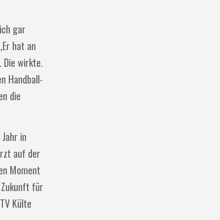
ich gar
„Er hat an
 Die wirkte.
en Handball-
en die
 Jahr in
rzt auf der
esen Moment
 Zukunft für
 TV Külte