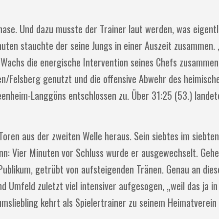
ase. Und dazu musste der Trainer laut werden, was eigentl
nuten stauchte der seine Jungs in einer Auszeit zusammen. 
h Wachs die energische Intervention seines Chefs zusammen.
n/Felsberg genutzt und die offensive Abwehr des heimisch
eenheim-Langgöns entschlossen zu. Über 31:25 (53.) landet
oren aus der zweiten Welle heraus. Sein siebtes im siebten
n: Vier Minuten vor Schluss wurde er ausgewechselt. Gehe
s Publikum, getrübt von aufsteigenden Tränen. Genau an di
d Umfeld zuletzt viel intensiver aufgesogen, „weil das ja in
umsliebling kehrt als Spielertrainer zu seinem Heimatverein