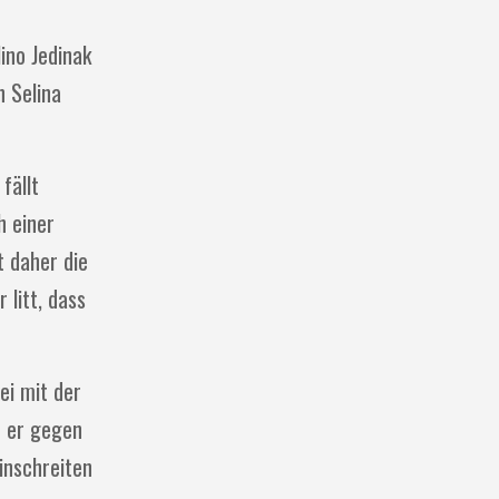
ino Jedinak
 Selina
fällt
h einer
t daher die
 litt, dass
ei mit der
n er gegen
inschreiten