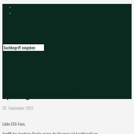
Spielbeginn 19.30 Uhr
25. September 2021
Liebe ESG-Fans,
Anpfiff der heutigen Partie gegen die Dragons ist traditionell um