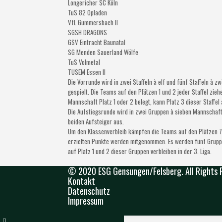
Longericher SC
Köln
TuS 82 Opladen
VfL Gummersbach
II
SGSH DRAGONS
GSV Eintracht Baunatal
SG Menden Sauerland Wölfe
TuS Volmetal
TUSEM Essen
II
Die Vorrunde wird in zwei Staffeln à elf und fünf Staffeln à
gespielt. Die Teams auf den Plätzen 1 und 2 jeder Staffel zieh
Mannschaft Platz 1 oder 2 belegt, kann Platz 3 dieser Staffel
Die Aufstiegsrunde wird in zwei Gruppen à sieben Mannschafte
beiden Aufsteiger aus.
Um den Klassenverbleib kämpfen die Teams auf den Plätzen 7 b
erzielten Punkte werden mitgenommen. Es werden fünf Grupp
auf Platz 1 und 2 dieser Gruppen verbleiben in der 3. Liga.
© 2020 ESG Gensungen/Felsberg. All Rights 
Kontakt
Datenschutz
Impressum