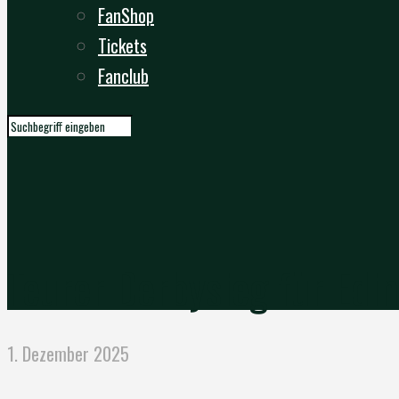
FanShop
Tickets
Fanclub
Teurer Derbysieg für Edin
1. Dezember 2025