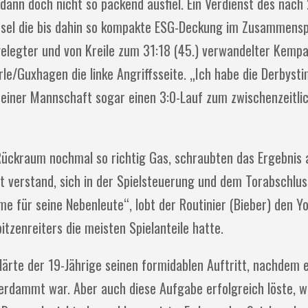
 dann doch nicht so packend ausfiel. Ein Verdienst des nach
sel die bis dahin so kompakte ESG-Deckung im Zusammenspie
gelegter und von Kreile zum 31:18 (45.) verwandelter Kempa
e/Guxhagen die linke Angriffsseite. „Ich habe die Derbys
seiner Mannschaft sogar einen 3:0-Lauf zum zwischenzeitli
Rückraum nochmal so richtig Gas, schraubten das Ergebnis 
t verstand, sich in der Spielsteuerung und dem Torabschluss
me für seine Nebenleute“, lobt der Routinier (Bieber) den Y
itzenreiters die meisten Spielanteile hatte.
rklärte der 19-Jährige seinen formidablen Auftritt, nachdem 
erdammt war. Aber auch diese Aufgabe erfolgreich löste, w