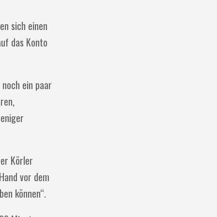
ten sich einen
auf das Konto
 noch ein paar
ren,
weniger
er Körler
-Hand vor dem
eben können“.