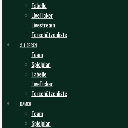
Tabelle
LiveTicker
Livestream
Torschützenliste
2. HERREN
Team
Spielplan
Tabelle
LiveTicker
Torschützenliste
DAMEN
Team
Spielplan