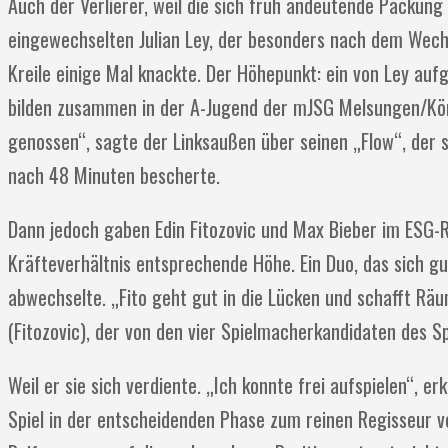
Auch der Verlierer, weil die sich früh andeutende Packung
eingewechselten Julian Ley, der besonders nach dem Wech
Kreile einige Mal knackte. Der Höhepunkt: ein von Ley auf
bilden zusammen in der A-Jugend der mJSG Melsungen/Körl
genossen“, sagte der Linksaußen über seinen „Flow“, der 
nach 48 Minuten bescherte.
Dann jedoch gaben Edin Fitozovic und Max Bieber im ESG-
Kräfteverhältnis entsprechende Höhe. Ein Duo, das sich gu
abwechselte. „Fito geht gut in die Lücken und schafft Räu
(Fitozovic), der von den vier Spielmacherkandidaten des Sp
Weil er sie sich verdiente. „Ich konnte frei aufspielen“, e
Spiel in der entscheidenden Phase zum reinen Regisseur v