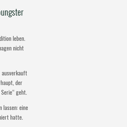
oungster
ition leben.
hagen nicht
– ausverkauft
haupt, der
 Serie“ geht.
 lassen: eine
iert hatte.