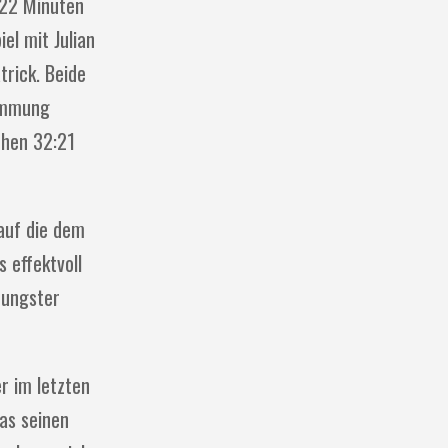
 22 Minuten
l mit Julian
trick. Beide
timmung
chen 32:21
auf die dem
 effektvoll
oungster
er im letzten
as seinen