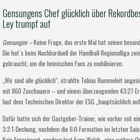
Gensungens Chef glücklich über Rekordbe
Ley trumpf auf
Gensungen –
Keine Frage, das erste Mal hat seinen besonde
Die hat`s beim Nachbarduell der Handball-Regionalliga z
gebraucht, um die heimischen Fans zu mobilisieren.
„Wir sind alle glücklich“, strahlte Tobias Rummeleit ange
mit 860 Zuschauern – und einem überzeugenden 43:27-Erfo
laut dem Technischen Direktor der ESG „hauptsächlich auf
Dafür hatte sich der Gastgeber-Trainer, wie vorher mit e
3:2:1-Deckung, nachdem die 6:0-Formation im letzten Saiso
Kein Experiment, sondern laut Fynn Welch „eine weitere 