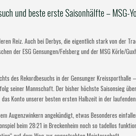
such und beste erste Saisonhälfte – MSG-Y
ren Reiz. Auch bei Derbys, die eigentlich stark von der Trad
wischen der ESG Gensungen/Felsberg und der MSG Körle/Gux
sichts des Rekordbesuchs in der Gensunger Kreissporthalle 
lg seiner Mannschaft. Der bisher höchste Saisonsieg über
 das Konto unserer besten ersten Halbzeit in der laufenden
inem Augenzwinkern angekündigt, etwas Besonderes einfallen
nspiel beim 28:21 in Breckenheim noch so tadellos funktion
Option“ auf dem Weg zur angestrebten Meisterschaft.