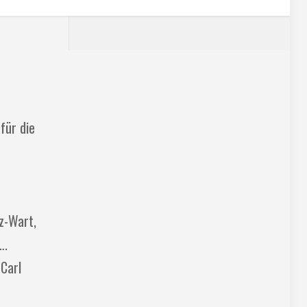
für die
z-Wart,
….
 Carl