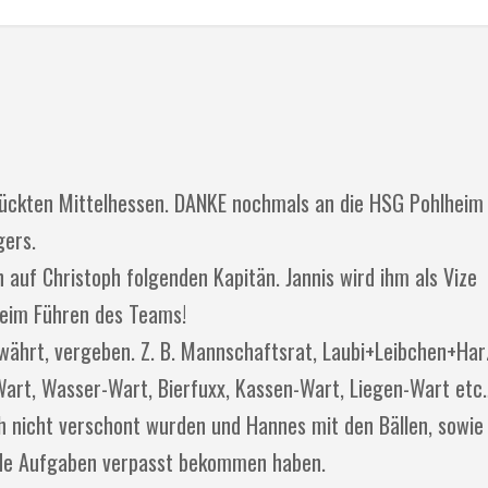
ückten Mittelhessen. DANKE nochmals an die HSG Pohlheim 
gers.
uf Christoph folgenden Kapitän. Jannis wird ihm als Vize
 beim Führen des Teams!
bewährt, vergeben. Z. B. Mannschaftsrat, Laubi+Leibchen+Har
art, Wasser-Wart, Bierfuxx, Kassen-Wart, Liegen-Wart etc
h nicht verschont wurden und Hannes mit den Bällen, sowie
nde Aufgaben verpasst bekommen haben.