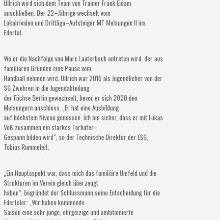
Ullrich wird sich dem Team von Trainer Frank Eidam
anschließen. Der 22
–
Jährige wechselt vom
Lokalrivalen und Drittliga
–
Aufsteiger MT Melsungen II ins
Edertal.
Wo e
r die Nachfolge von Marc Lauterbach antreten wird, der aus
familiären Gründen eine Pause vom
Handball nehmen wird. Ullrich war 2016 als Jugendlicher von der
SG Zwehren in die Jugendabteilung
der Füchse Berlin gewechselt, bevor er sich 2020 den
Melsungern a
nschloss. „Er hat eine Ausbildung
auf höchstem Niveau genossen. Ich bin sicher, dass er mit Lukas
Voß zusammen ein starkes Torhüter
–
Gespann bilden wird“, so der Technische Direktor der ESG,
Tobias Rummeleit.
„Ein Hauptaspekt war, dass mich das familiäre Umfeld und die
Strukturen im Verein gleich überzeugt
haben“, begründet der Schlussmann seine Entscheidung für die
Edertaler: „Wir haben kommende
Saison eine sehr junge, ehrgeizige und ambitionierte