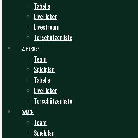
Tabelle
LiveTicker
Livestream
Torschützenliste
2. HERREN
Team
Spielplan
Tabelle
LiveTicker
Torschützenliste
DAMEN
Team
Spielplan