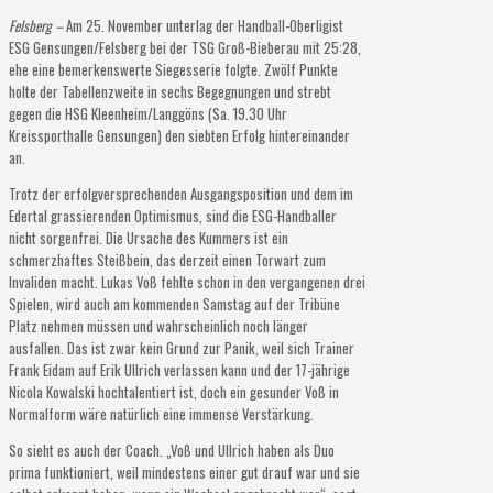
Felsberg –
Am 25. November unterlag der Handball-Oberligist
ESG Gensungen/Felsberg bei der TSG Groß-Bieberau mit 25:28,
ehe eine bemerkenswerte Siegesserie folgte. Zwölf Punkte
holte der Tabellenzweite in sechs Begegnungen und strebt
gegen die HSG Kleenheim/Langgöns (Sa. 19.30 Uhr
Kreissporthalle Gensungen) den siebten Erfolg hintereinander
an.
Trotz der erfolgversprechenden Ausgangsposition und dem im
Edertal grassierenden Optimismus, sind die ESG-Handballer
nicht sorgenfrei. Die Ursache des Kummers ist ein
schmerzhaftes Steißbein, das derzeit einen Torwart zum
Invaliden macht. Lukas Voß fehlte schon in den vergangenen drei
Spielen, wird auch am kommenden Samstag auf der Tribüne
Platz nehmen müssen und wahrscheinlich noch länger
ausfallen. Das ist zwar kein Grund zur Panik, weil sich Trainer
Frank Eidam auf Erik Ullrich verlassen kann und der 17-jährige
Nicola Kowalski hochtalentiert ist, doch ein gesunder Voß in
Normalform wäre natürlich eine immense Verstärkung.
So sieht es auch der Coach. „Voß und Ullrich haben als Duo
prima funktioniert, weil mindestens einer gut drauf war und sie