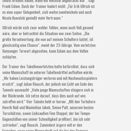
selbst erkannt haben, wann ein Wechsel angebracht war“, sagt
Frank Eidam. Doch der Trainer hadert nicht: „Für Erik Ullrich ist
es eine super Gelegenheit, sich weiterzuentwickeln und auch
Nicola Kowalski genießt mein Vertrauen.“
Ullrich würde sich zwar wohler fühlen, wenn auch Voß gesund
wäre, aber er betrachtet die Situation von zwei Seiten. „Die
große Verantwortung, die nun auf meinen Schultern lastet, ist
gleichzeitig eine Chance“, meint der 23-Jährige. Vom verletzten
Gensunger Torwart abgesehen, kann Eidam aus dem Vollen
schöpfen.
Der Trainer des Tabellenvorletzten hatte befürchtet, dass sich
seine Mannschaft im unteren Tabellendrittel aufhalten würde.
„Wir haben Leistungsträger verloren und mit Nachwuchsspielern
ersetzt“, sagt Julian Reusch, der jedoch ein Licht am Ende des
Tunnels ausmacht: „Viele junge Mannschaften steigern sich in
der Rückrunde. Ich setze darauf, dass dies auch auf uns
zutreffen wird.“ Vier Talente hebt er hervor. „Mit den Torhütern
Henrik Naß und Maximilian Jakob, Simon Patt, unserem besten
Torschützen, sowie Linksaußen Finn Stoppel, der bei Tempo-
Gegenstößen von seiner Schnelligkeit profitiert, bin ich sehr
zufrieden“, sagt Reusch. Zumindest ärgern will er den
Favoriten, wozu seine Mannschaft auf die bei den Gegnern