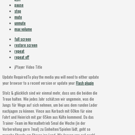
pause
stop
mute
unmute
max volume
full screen
restore screen
repeat
repeat off
jPlayer Video Title
Update Required
To play the media you will need to either update
your browser to a recent version or update your
Flash plugin
Stolz & glücklich sind wir einmal mehr, dass uns die beiden die
Treue halten. Wie jedes Jahr schätzen wir ungemein, was die
Jungs für Wege auf sich nehmen, um bei uns dem runden Leder
nachjagen zu können. Vince aus Korbach mit 60km für eine
Fahrt und Heinrich mit gar 65km aus Külte kommend. Da das
Trainer-Team im Normalbetrieb 5mal die Woche (in der
Vorbereitung gern 7mal) zu Einheiten/Spielen lädt, geht so
manche Stunde am Steuer ins Land. Wir freuen uns auf euch!