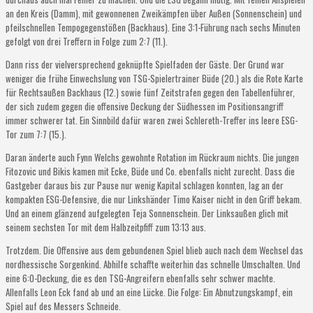
an den Kreis (Damm), mit gewonnenen Zweikämpfen über Außen (Sonnenschein) und
pfeilschnellen Tempogegenstößen (Backhaus). Eine 3:1-Führung nach sechs Minuten
gefolgt von drei Treffern in Folge zum 2:7 (11.).
Dann riss der vielversprechend geknüpfte Spielfaden der Gäste. Der Grund war
weniger die frühe Einwechslung von TSG-Spielertrainer Büde (20.) als die Rote Karte
für Rechtsaußen Backhaus (12.) sowie fünf Zeitstrafen gegen den Tabellenführer,
der sich zudem gegen die offensive Deckung der Südhessen im Positionsangriff
immer schwerer tat. Ein Sinnbild dafür waren zwei Schlereth-Treffer ins leere ESG-
Tor zum 7:7 (15.).
Daran änderte auch Fynn Welchs gewohnte Rotation im Rückraum nichts. Die jungen
Fitozovic und Bikis kamen mit Ecke, Büde und Co. ebenfalls nicht zurecht. Dass die
Gastgeber daraus bis zur Pause nur wenig Kapital schlagen konnten, lag an der
kompakten ESG-Defensive, die nur Linkshänder Timo Kaiser nicht in den Griff bekam.
Und an einem glänzend aufgelegten Teja Sonnenschein. Der Linksaußen glich mit
seinem sechsten Tor mit dem Halbzeitpfiff zum 13:13 aus.
Trotzdem. Die Offensive aus dem gebundenen Spiel blieb auch nach dem Wechsel das
nordhessische Sorgenkind. Abhilfe schaffte weiterhin das schnelle Umschalten. Und
eine 6:0-Deckung, die es den TSG-Angreifern ebenfalls sehr schwer machte.
Allenfalls Leon Eck fand ab und an eine Lücke. Die Folge: Ein Abnutzungskampf, ein
Spiel auf des Messers Schneide.