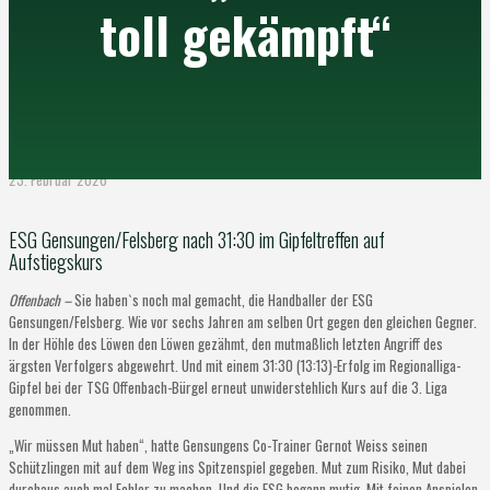
toll gekämpft“
23. Februar 2026
ESG Gensungen/Felsberg nach 31:30 im Gipfeltreffen auf
Aufstiegskurs
Offenbach –
Sie haben`s noch mal gemacht, die Handballer der ESG
Gensungen/Felsberg. Wie vor sechs Jahren am selben Ort gegen den gleichen Gegner.
In der Höhle des Löwen den Löwen gezähmt, den mutmaßlich letzten Angriff des
ärgsten Verfolgers abgewehrt. Und mit einem 31:30 (13:13)-Erfolg im Regionalliga-
Gipfel bei der TSG Offenbach-Bürgel erneut unwiderstehlich Kurs auf die 3. Liga
genommen.
„Wir müssen Mut haben“, hatte Gensungens Co-Trainer Gernot Weiss seinen
Schützlingen mit auf dem Weg ins Spitzenspiel gegeben. Mut zum Risiko, Mut dabei
durchaus auch mal Fehler zu machen. Und die ESG begann mutig. Mit feinen Anspielen