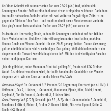
Als Vince Schmidt mit seinem vierten Tor zum 22:24 (44.) traf, schien sich
Gensungens Shooter-Aufbaureihe doch noch etwas freispielen zu können. Doch dann
traten die schwachen Schiedsrichter mit zwei weiteren fragwürdigen Zeitstrafen
gegen die Gäste auf den Plan – und machten damit deren Absetzversuch zunichte.
Also ging`s nach Ecks sechstem Treffer zum 25:25 (49.) von vorne los.
Es drohte ein Herzschlag-Finale, in dem die Gensunger zumindest auf der Tribüne
klare Vorteile hatten. Und diese Unterstützung brauchten ihre Helden, nachdem
Hannes Garde und Vincent Schmidt für das 29:31 gesorgt hatten. Diesen Vorsprung
galt es nämlich in Unterzahl zu verteidigen. Das gelang. Weil sich insbesondere der
eingewechselte Torwart Kowalski inspirieren ließ. Mit den drei wichtigsten Paraden
seiner noch jungen Karriere.
„Ich bin glücklich, meine Mannschaft hat toll gekämpft“, freute sich ESG-Trainer
Welch. Gezeichnet von einem Krimi, der in die Annalen der Geschichte des Vereins
eingehen wird. Wie der Coup vor sechs Jahren.
RALF OHM
Offenbach-Bürgel:
Ph. Gutknecht 6(6 Paraden/20 Gegentore), Eberhardt (ab 41. 11/1); J.
Hoffmann 1, Eck 7, L. Kaiser, L. Gutknecht, Ahouansou, Pjanic, Köbe, Büdel, Lenort,
Gaydoul 3, Chr. Hofmann 4, Schlereth 3, T. Kaiser 10/4.
Gens./Felsberg:
Voß (7/27), Kowalski (ab 52., 3/2); Iffert, Sonnenschein 7, Schmidt 6,
Backhaus 1, Otto 4, Bieber 4, Gruber 2, Damm 1, Bikic, Fitozovic, Lippold, Kothe 3,
Garde 4/3, Rossel.