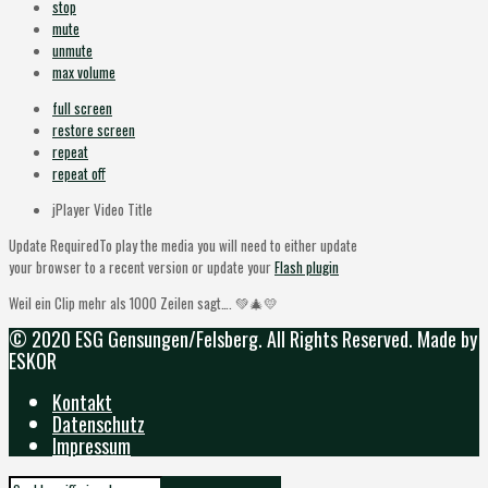
stop
mute
unmute
max volume
full screen
restore screen
repeat
repeat off
jPlayer Video Title
Update Required
To play the media you will need to either update
your browser to a recent version or update your
Flash plugin
Weil ein Clip mehr als 1000 Zeilen sagt…. 💚🎄💛
© 2020 ESG Gensungen/Felsberg. All Rights Reserved. Made by
ESKOR
Kontakt
Datenschutz
Impressum