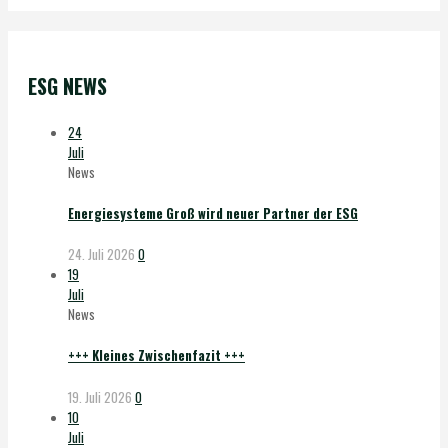
ESG NEWS
24
Juli
News
Energiesysteme Groß wird neuer Partner der ESG
24. Juli 2026
0
19
Juli
News
+++ Kleines Zwischenfazit +++
19. Juli 2026
0
10
Juli