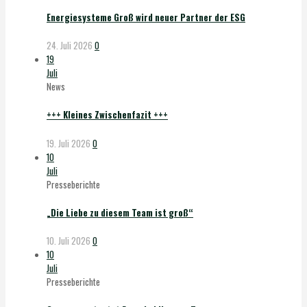
Energiesysteme Groß wird neuer Partner der ESG
24. Juli 2026
0
19
Juli
News
+++ Kleines Zwischenfazit +++
19. Juli 2026
0
10
Juli
Presseberichte
„Die Liebe zu diesem Team ist groß“
10. Juli 2026
0
10
Juli
Presseberichte